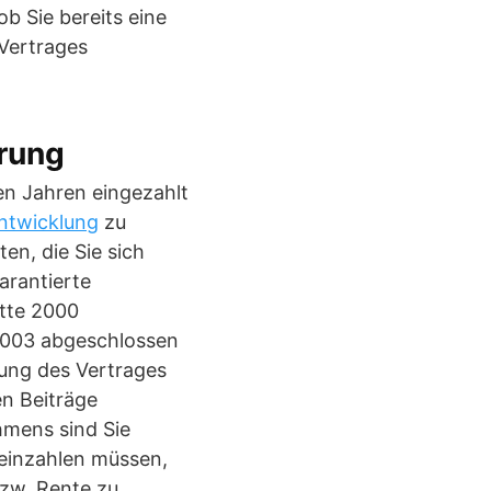
ob Sie bereits eine
Vertrages
erung
len Jahren eingezahlt
entwicklung
zu
en, die Sie sich
arantierte
itte 2000
 2003 abgeschlossen
gung des Vertrages
en Beiträge
mens sind Sie
 einzahlen müssen,
bzw. Rente zu