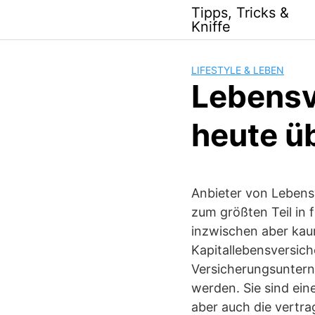
Skip
Tipps, Tricks &
to
Kniffe
content
LIFESTYLE & LEBEN
Lebensv
heute ü
Anbieter von Lebensv
zum größten Teil in 
inzwischen aber kaum
Kapitallebensversich
Versicherungsuntern
werden. Sie sind ein
aber auch die vertra