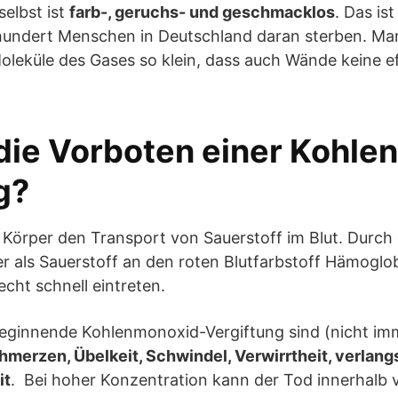
elbst ist
farb-, geruchs- und geschmacklos
. Das is
hundert Menschen in Deutschland daran sterben. Ma
leküle des Gases so klein, dass auch Wände keine e
die Vorboten einer Kohle
g?
 Körper den Transport von Sauerstoff im Blut. Durch d
er als Sauerstoff an den roten Blutfarbstoff Hämoglo
echt schnell eintreten.
beginnende Kohlenmonoxid-Vergiftung sind (nicht imm
hmerzen, Übelkeit, Schwindel, Verwirrtheit, verl
it
. Bei hoher Konzentration kann der Tod innerhalb