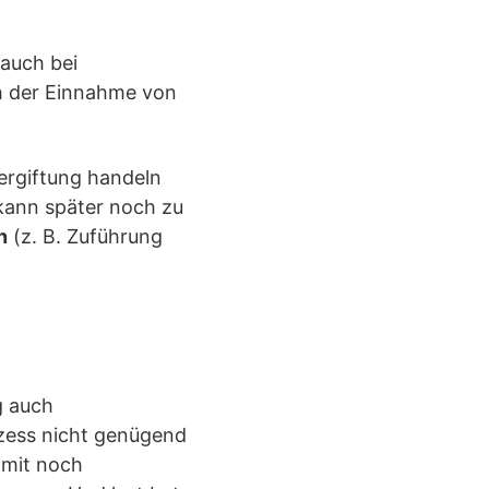
 auch bei
h der Einnahme von
ergiftung handeln
 kann später noch zu
n
(z. B. Zuführung
g auch
zess nicht genügend
mit noch