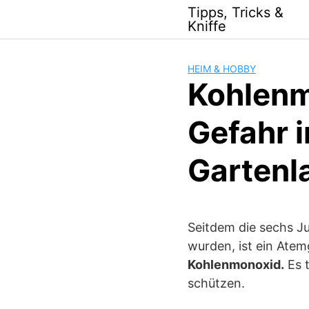
Skip
Tipps, Tricks &
to
Kniffe
content
HEIM & HOBBY
Kohlenm
Gefahr 
Gartenl
Seitdem die sechs J
wurden, ist ein Atem
Kohlenmonoxid.
Es t
schützen.