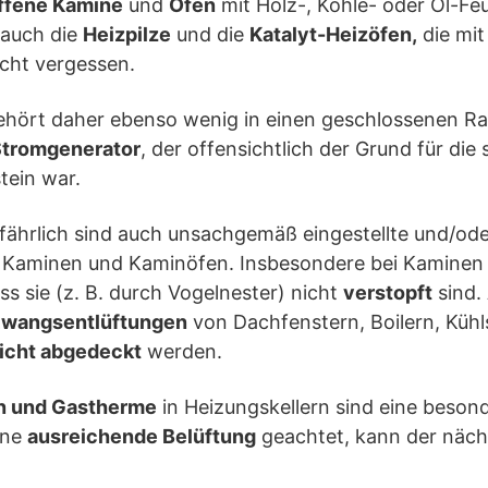
ffene Kamine
und
Öfen
mit Holz-, Kohle- oder Öl-Fe
n auch die
Heizpilze
und die
Katalyt-Heizöfen,
die mit
icht vergessen.
gehört daher ebenso wenig in einen geschlossenen Ra
Stromgenerator
, der offensichtlich der Grund für die
tein war.
ährlich sind auch unsachgemäß eingestellte und/oder 
Kaminen und Kaminöfen. Insbesondere bei Kaminen s
s sie (z. B. durch Vogelnester) nicht
verstopft
sind.
wangsentlüftungen
von Dachfenstern, Boilern, Küh
icht abgedeckt
werden.
n und Gastherme
in Heizungskellern sind eine beson
ine
ausreichende Belüftung
geachtet, kann der näch
.