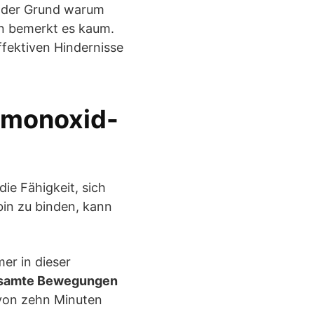
t der Grund warum
n bemerkt es kaum.
ffektiven Hindernisse
nmonoxid-
ie Fähigkeit, sich
bin zu binden, kann
er in dieser
angsamte Bewegungen
 von zehn Minuten