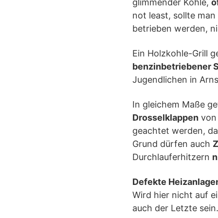
glimmender Kohle,
o
not least, sollte ma
betrieben werden, n
Ein Holzkohle-Grill 
benzinbetriebener 
Jugendlichen in Arns
In gleichem Maße gef
Drosselklappen
von 
geachtet werden, das
Grund dürfen auch
Z
Durchlauferhitzern
n
Defekte Heizanlage
Wird hier nicht auf e
auch der Letzte sein