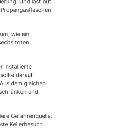
uerung. Und last but
 Propangasflaschen
um, wie ein
 sechs toten
installierte
ollte darauf
 Aus dem gleichen
lschränken und
dere Gefahrenquelle.
ste Kellerbesuch