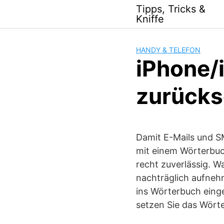
Skip
Tipps, Tricks &
to
Kniffe
content
HANDY & TELEFON
iPhone/
zurücks
Damit E-Mails und SM
mit einem Wörterbuc
recht zuverlässig. W
nachträglich aufneh
ins Wörterbuch eing
setzen Sie das Wörte