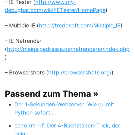
– IE Tester (
http://www.my-
debugbar.com/wiki/IETester/HomePage
)
– Multiple IE (
http://tredosoft.com/Multiple_IE
)
– IE Netrender
(
http://meineipadresse.de/netrenderer/index.php
)
– Browsershots (
http://browsershots.org/
)
Passend zum Thema »
Der 1-Sekunden-Webserver: Wie du mit
Python sofort…
echo rm -rf: Der 4-Buchstaben-Trick, der
dein…