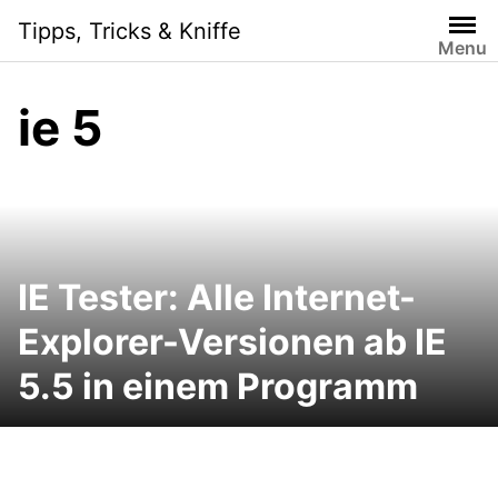
Skip
Tipps, Tricks & Kniffe
to
Menu
content
ie 5
IE Tester: Alle Internet-
Explorer-Versionen ab IE
5.5 in einem Programm