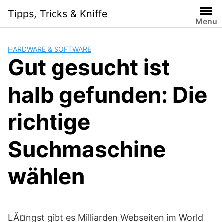
Skip
Tipps, Tricks & Kniffe
to
Menu
content
HARDWARE & SOFTWARE
Gut gesucht ist
halb gefunden: Die
richtige
Suchmaschine
wählen
LÃ¤ngst gibt es Milliarden Webseiten im World