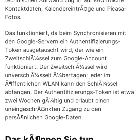
technischen Aufwand Zugriff auf sÃ¤mtliche
Kontaktdaten, KalendereintrÃ¤ge und Picasa-
Fotos.
Das funktioniert, da beim Synchronisieren mit
den Google-Servern ein Authentifizierungs-
Token ausgetauscht wird, der wie ein
ZweitschlÃ¼ssel zum Google-Account
funktioniert. Der ZweitschlÃ¼ssel wird
unverschlÃ¼sselt Ã¼bertagen; jeder im
Ã¶ffentlichen WLAN kann den SchlÃ¼ssel
abfangen. Der Authentifizierungs-Token ist etwa
zwei Wochen gÃ¼ltig und erlaubt einen
uneingeschrÃ¤nkten Zugang zu den
persÃ¶nlichen Google-Daten.
Das kÃ¶nnen Sie tun