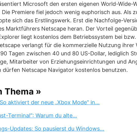
äsentiert Microsoft den ersten eigenen World-Wide-
0. Die Premiere fiel jedoch wenig euphorisch aus. Als
ppte sich das Erstlingswerk. Erst die Nachfolge-Versi
es Marktführers Netscape heran. Der Vorteil gegenü
Explorer liegt kostenlos dem Betriebssystem bei bzw. 
 Netscape verlangt für die kommerzielle Nutzung ihr
 90 Tagen zwischen 40 und 80 US-Dollar, lediglich S
ge, Mitarbeiter von Erziehungseinrichtungen und Ang
n dürfen Netscape Navigator kostenlos benutzen.
m Thema »
So aktiviert der neue „Xbox Mode“ in…
st-Terminal“: Warum du alte…
ngs-Updates: So pausierst du Windows…