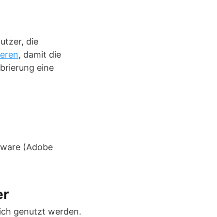
utzer, die
ieren
, damit die
brierung eine
ftware (Adobe
er
lich genutzt werden.