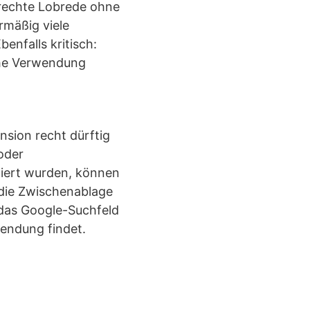
lrechte Lobrede ohne
rmäßig viele
benfalls kritisch:
che Verwendung
nsion recht dürftig
oder
iert wurden, können
n die Zwischenablage
n das Google-Suchfeld
wendung findet.