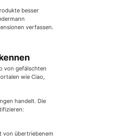
Produkte besser
edermann
zensionen verfassen.
rkennen
o von gefälschten
rtalen wie Ciao,
ngen handelt. Die
ifizieren:
ft von übertriebenem