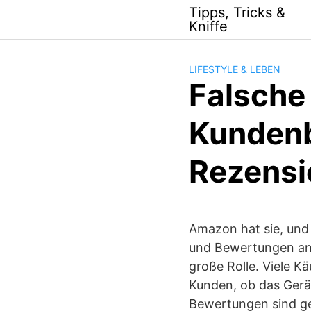
Skip
Tipps, Tricks &
to
Kniffe
content
LIFESTYLE & LEBEN
Falsche
Kunden
Rezensi
Amazon hat sie, und
und Bewertungen and
große Rolle. Viele 
Kunden, ob das Gerät
Bewertungen sind gef