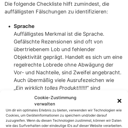
Die folgende Checkliste hilft zumindest, die
auffälligsten Fälschungen zu identifizieren:
Sprache
Auffälligstes Merkmal ist die Sprache.
Gefälschte Rezensionen sind oft von
übertriebenem Lob und fehlender
Objektivität geprägt. Handelt es sich um eine
regelrechte Lobrede ohne Abwägung der
Vor- und Nachteile, sind Zweifel angebracht.
Auch übermäßig viele Ausrufezeichen wie
„
Ein wirklich tolles Produkt!!!!!!
“ sind
zweifelhaft. Ebenfalls kritisch: Wenn in der
Cookie-Zustimmung
Rezension Begriffe aus der Marketing- oder
verwalten
Werbesprache Verwendung finden, etwa
Um dir ein optimales Erlebnis zu bieten, verwenden wir Technologien wie
Cookies, um Geräteinformationen zu speichern und/oder darauf
„Destination“ statt einfach „Reiseziel“.
zuzugreifen. Wenn du diesen Technologien zustimmst, können wir Daten
wie das Surfverhalten oder eindeutige IDs auf dieser Website verarbeiten.