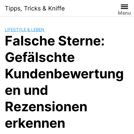
S
Tipps, Tricks & Kniffe
k
Menu
i
p
LIFESTYLE & LEBEN
t
Falsche Sterne:
o
c
Gefälschte
o
n
t
Kundenbewertung
e
n
en und
t
Rezensionen
erkennen