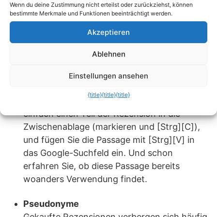
Wenn du deine Zustimmung nicht erteilst oder zurückziehst, können
Kopierte Rezensionstexte
bestimmte Merkmale und Funktionen beeinträchtigt werden.
Da die Vergütung für Autoren mit rund einem
Akzeptieren
Euro pro gekaufter Rezension recht dürftig
ist, werden die Texte oft einfach kopiert,
Ablehnen
etwa aus Pressemeldungen oder
Produktbeschreibungen der Hersteller. Ob
Einstellungen ansehen
die Meinung zusammenkopiert wurden,
{title}
{title}
{title}
können Sie leicht feststellen: Kopieren Sie
einfach einen Teil der Rezension in die
Zwischenablage (markieren und [Strg][C]),
und fügen Sie die Passage mit [Strg][V] in
das Google-Suchfeld ein. Und schon
erfahren Sie, ob diese Passage bereits
woanders Verwendung findet.
Pseudonyme
Gekaufte Rezensionen verbergen sich häufig