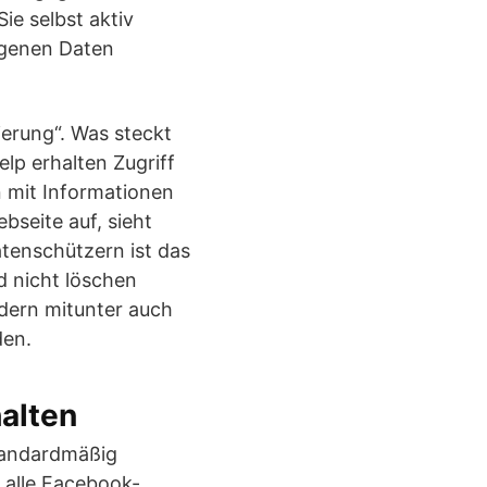
ie selbst aktiv
igenen Daten
erung“. Was steckt
lp erhalten Zugriff
 mit Informationen
seite auf, sieht
atenschützern ist das
d nicht löschen
ndern mitunter auch
den.
alten
tandardmäßig
n alle Facebook-