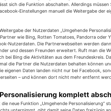
sst sich die Funktion abschalten. Allerdings müssen S
acebook-Einstellungen manuell die Weitergabe der e
Weitergabe der Nutzerdaten „Umgehende Personalisi
Partner wie Bing, Rotten Tomatoes, Pandorra oder Ye
ook-Nutzerdaten. Die Partnerwebseiten werden dann
er und dessen Freunden erweitert. Ruft man die Web
h bei Bing die Aktivitäten aus dem Freundeskreis. D
umal die Partner die Nutzerdaten behalten können un
ie eigenen Daten landen nicht nur bei Facebook, so
erseiten – und können dort nicht mehr entfernt wer
ersonalisierung komplett absch
t die neue Funktion „Umgehende Personalisierung“ s
ichts unternimmt, gibt damit seine Daten freizügig a