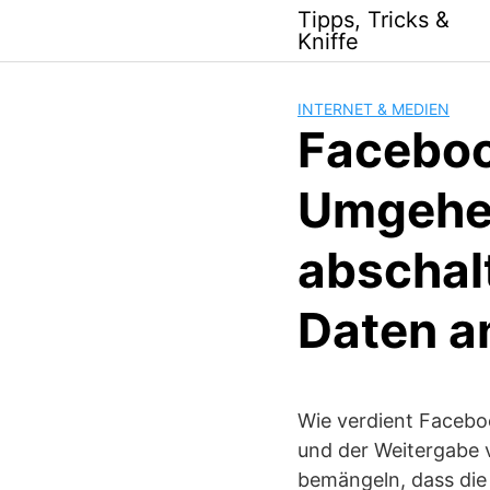
Skip
Tipps, Tricks &
to
Kniffe
content
INTERNET & MEDIEN
Faceboo
Umgehen
abschal
Daten a
Wie verdient Facebo
und der Weitergabe 
bemängeln, dass die