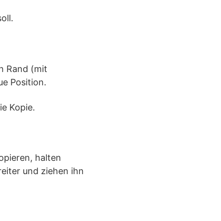
oll.
n Rand (mit
e Position.
ie Kopie.
opieren, halten
reiter und ziehen ihn