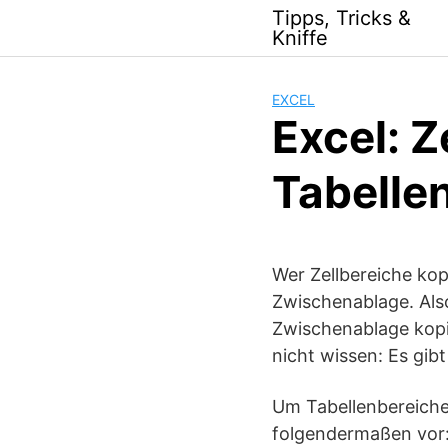
Skip
Tipps, Tricks &
to
Kniffe
content
EXCEL
Excel: Z
Tabellen
Wer Zellbereiche ko
Zwischenablage. Also
Zwischenablage kopie
nicht wissen: Es gib
Um Tabellenbereiche
folgendermaßen vor