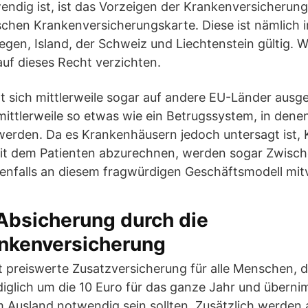
endig ist, ist das Vorzeigen der Krankenversicherun
ischen Krankenversicherungskarte. Diese ist nämlich
en, Island, der Schweiz und Liechtenstein gültig. Wer
auf dieses Recht verzichten.
 sich mittlerweile sogar auf andere EU-Länder ausg
mittlerweile so etwas wie ein Betrugssystem, in dene
erden. Da es Krankenhäusern jedoch untersagt ist, K
it dem Patienten abzurechnen, werden sogar Zwisc
ebenfalls an diesem fragwürdigen Geschäftsmodell mi
Absicherung durch die
nkenversicherung
st preiswerte Zusatzversicherung für alle Menschen, d
ediglich um die 10 Euro für das ganze Jahr und übernim
 Ausland notwendig sein sollten. Zusätzlich werden 