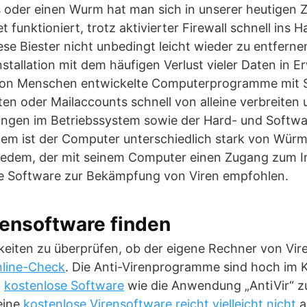
oder einen Wurm hat man sich in unserer heutigen Ze
et funktioniert, trotz aktivierter Firewall schnell ins 
ese Biester nicht unbedingt leicht wieder zu entferne
stallation mit dem häufigen Verlust vieler Daten in 
 von Menschen entwickelte Computerprogramme mit S
iten oder Mailaccounts schnell von alleine verbreiten 
ngen im Betriebssystem sowie der Hard- und Softwa
tem ist der Computer unterschiedlich stark von Würm
 jedem, der mit seinem Computer einen Zugang zum In
e Software zur Bekämpfung von Viren empfohlen.
rensoftware finden
hkeiten zu überprüfen, ob der eigene Rechner von Viren
line-Check
. Die Anti-Virenprogramme sind hoch im K
n
kostenlose Software
wie die Anwendung „AntiVir“ 
eine
kostenlose Virensoftware reicht vielleicht nicht
a