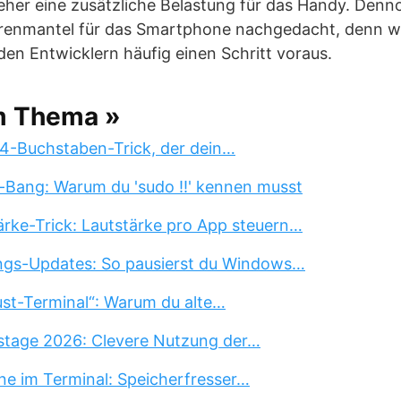
eher eine zusätzliche Belastung für das Handy. Denn
irenmantel für das Smartphone nachgedacht, denn wi
den Entwicklern häufig einen Schritt voraus.
m Thema »
 4-Buchstaben-Trick, der dein…
-Bang: Warum du 'sudo !!' kennen musst
rke-Trick: Lautstärke pro App steuern…
ngs-Updates: So pausierst du Windows…
st-Terminal“: Warum du alte…
stage 2026: Clevere Nutzung der…
ne im Terminal: Speicherfresser…