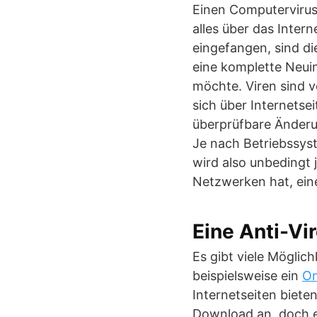
Einen Computervirus 
alles über das Intern
eingefangen, sind di
eine komplette Neuin
möchte. Viren sind
sich über Internetse
überprüfbare Änderu
Je nach Betriebssys
wird also unbedingt
Netzwerken hat, ein
Eine Anti-Vi
Es gibt viele Möglic
beispielsweise ein
On
Internetseiten biete
Download an, doch 