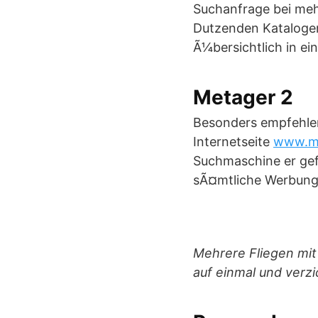
Suchanfrage bei meh
Dutzenden Katalogen
Ã¼bersichtlich in ei
Metager 2
Besonders empfehlen
Internetseite
www.me
Suchmaschine er gef
sÃ¤mtliche Werbung 
Mehrere Fliegen mi
auf einmal und verzi