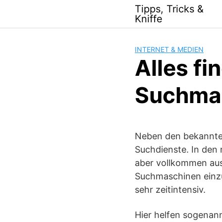
Skip
Tipps, Tricks &
to
Kniffe
content
INTERNET & MEDIEN
Alles fi
Suchma
Neben den bekanntes
Suchdienste. In den 
aber vollkommen aus.
Suchmaschinen einzu
sehr zeitintensiv.
Hier helfen sogenan