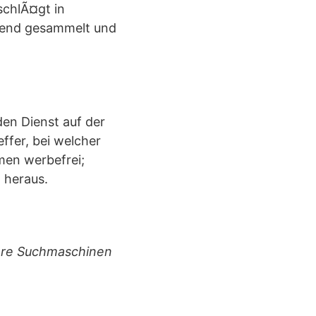
schlÃ¤gt in
Ãend gesammelt und
en Dienst auf der
effer, bei welcher
men werbefrei;
 heraus.
rere Suchmaschinen