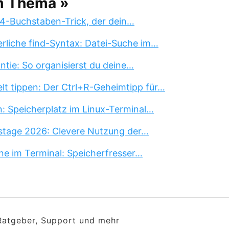
m Thema »
 4-Buchstaben-Trick, der dein…
erliche find-Syntax: Datei-Suche im…
tie: So organisierst du deine…
lt tippen: Der Ctrl+R-Geheimtipp für…
n: Speicherplatz im Linux-Terminal…
stage 2026: Clevere Nutzung der…
ne im Terminal: Speicherfresser…
 Ratgeber, Support und mehr