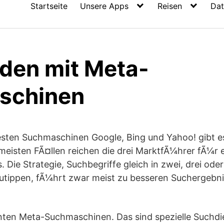
Startseite
Unsere Apps
Reisen
Dat
nden mit Meta-
schinen
ten Suchmaschinen Google, Bing und Yahoo! gibt es
meisten FÃ¤llen reichen die drei MarktfÃ¼hrer fÃ¼r e
 Die Strategie, Suchbegriffe gleich in zwei, drei ode
tippen, fÃ¼hrt zwar meist zu besseren Suchergebnis
nten Meta-Suchmaschinen. Das sind spezielle Suchdie