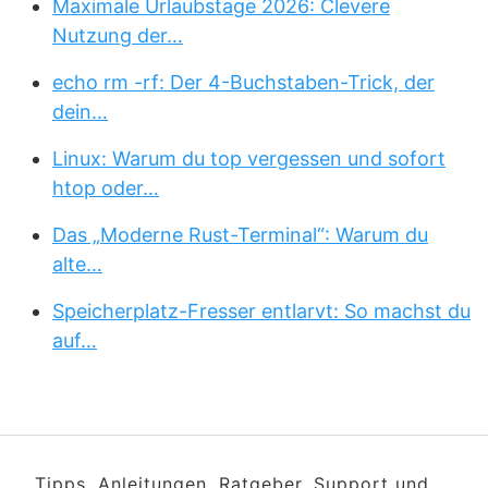
Maximale Urlaubstage 2026: Clevere
Nutzung der…
echo rm -rf: Der 4-Buchstaben-Trick, der
dein…
Linux: Warum du top vergessen und sofort
htop oder…
Das „Moderne Rust-Terminal“: Warum du
alte…
Speicherplatz-Fresser entlarvt: So machst du
auf…
Tipps, Anleitungen, Ratgeber, Support und