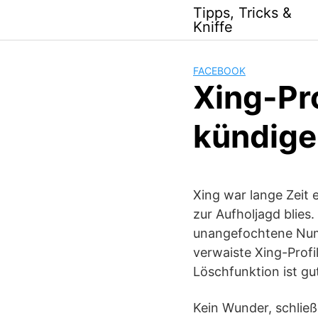
Skip
Tipps, Tricks &
to
Kniffe
content
FACEBOOK
Xing-Pr
kündige
Xing war lange Zeit 
zur Aufholjagd blies
unangefochtene Num
verwaiste Xing-Profi
Löschfunktion ist gu
Kein Wunder, schließ