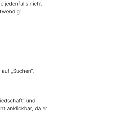
e jedenfalls nicht
otwendig:
.
 auf „Suchen“.
liedschaft“ und
cht anklickbar, da er