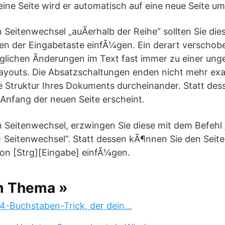
eine Seite wird er automatisch auf eine neue Seite u
 Seitenwechsel „auÃerhalb der Reihe“ sollten Sie die
 der Eingabetaste einfÃ¼gen. Ein derart verschob
glichen Ãnderungen im Text fast immer zu einer ung
youts. Die Absatzschaltungen enden nicht mehr ex
e Struktur Ihres Dokuments durcheinander. Statt des
Anfang der neuen Seite erscheint.
n Seitenwechsel, erzwingen Sie diese mit dem Befehl
> Seitenwechsel“. Statt dessen kÃ¶nnen Sie den Sei
on [Strg][Eingabe] einfÃ¼gen.
m Thema »
 4-Buchstaben-Trick, der dein…