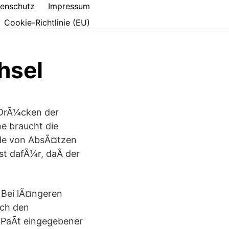
enschutz
Impressum
Cookie-Richtlinie (EU)
hsel
s DrÃ¼cken der
e braucht die
nde von AbsÃ¤tzen
t dafÃ¼r, daÃ der
 Bei lÃ¤ngeren
sch den
. PaÃt eingegebener