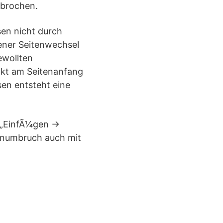
mbrochen.
sen nicht durch
ener Seitenwechsel
ewollten
akt am Seitenanfang
sen entsteht eine
 „EinfÃ¼gen ->
tenumbruch auch mit