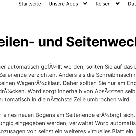
Startseite
Unsere Apps
Reisen
Dat
eilen- und Seitenwec
mer automatisch gefÃ¼llt werden, sollten Sie auf da
eilenende verzichten. Anders als die Schreibmaschin
 keinen WagenrÃ¼cklauf. Daher sollten Sie nur am E
 drÃ¼cken. Word sorgt innerhalb von AbsÃ¤tzen selbs
automatisch in die nÃ¤chste Zeile umbrochen wird.
 eines neuen Bogens am Seitenende erÃ¼brigt sich.
¤ngig eingegeben werden, verwaltet Word automati
ozusagen von selbst ein weiteres virtuelles Blatt ein