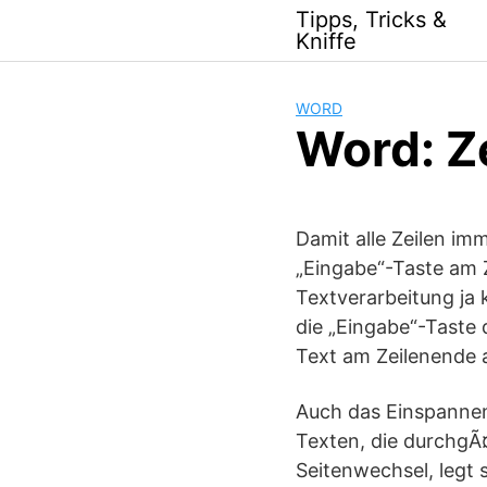
Skip
Tipps, Tricks &
to
Kniffe
content
WORD
Word: Z
Damit alle Zeilen im
„Eingabe“-Taste am Z
Textverarbeitung ja
die „Eingabe“-Taste
Text am Zeilenende 
Auch das Einspannen
Texten, die durchgÃ
Seitenwechsel, legt s