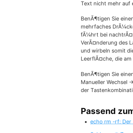
Text nicht mehr auf 
BenÃ¶tigen Sie einen
mehrfaches DrÃ¼cken
fÃ¼hrt bei nachtrÃ¤
VerÃ¤nderung des La
und wirbeln somit di
LeerflÃ¤che, die am 
BenÃ¶tigen Sie eine
Manueller Wechsel -
der Tastenkombinati
Passend zu
echo rm -rf: Der