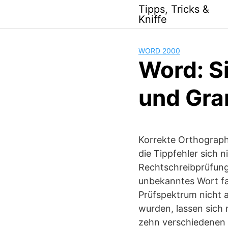
Skip
Tipps, Tricks &
to
Kniffe
content
WORD 2000
Word: S
und Gra
Korrekte Orthographi
die Tippfehler sich n
Rechtschreibprüfung 
unbekanntes Wort fa
Prüfspektrum nicht 
wurden, lassen sich
zehn verschiedenen 