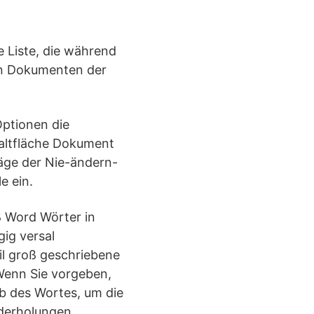
e Liste, die während
len Dokumenten der
Optionen die
haltfläche Dokument
räge der Nie-ändern-
e ein.
ß Word Wörter in
ig versal
l groß geschriebene
 Wenn Sie vorgeben,
lb des Wortes, um die
ederholungen