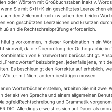
len oder Wörtern mit Großbuchstaben inaktiv. Words
, wenn Sie mit S+H+K ein geschütztes Leerzeichen ei
gs auch den Zeilenumbruch zwischen den beiden Wörte
chen von geschützten Leerzeichen und Ersetzen durc
luß an die Rechtschreibprüfung erforderlich.
e häufig vorkommen, in dieser Kombination in ein Wö
ht sinnvoll, da die Überprüfung der Orthographie im
e Kombination von Einzelwörtern berücksichtigt. Anso
d „Fremdwörter“ beizubringen, jedenfalls jene, mit de
iten. Es beschleunigt den Korrekturlauf erheblich, w
e Wörter mit Nicht ändern bestätigen müssen.
genen Wörterbücher erstellen, arbeiten Sie mit zwei
der aktiven Sprache und einem allgemeinen Benutz
 DialogfeldRechtschreibung und Grammatik vorgeno
R.DIC. Allerdings erweist es sich auf Dauer als unprak