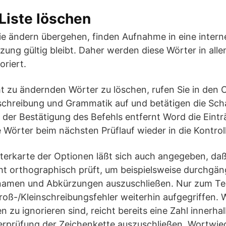
Liste löschen
Nie ändern übergehen, finden Aufnahme in eine intern
zung gültig bleibt. Daher werden diese Wörter in al
oriert.
ht zu ändernden Wörter zu löschen, rufen Sie in den 
schreibung und Grammatik auf und betätigen die Sc
 der Bestätigung des Befehls entfernt Word die Eint
e Wörter beim nächsten Prüflauf wieder in die Kontroll
sterkarte der Optionen läßt sich auch angegeben, da
t orthographisch prüft, um beispielsweise durchgäng
amen und Abkürzungen auszuschließen. Nur zum Tei
oß-/Kleinschreibungsfehler weiterhin aufgegriffen.
n zu ignorieren sind, reicht bereits eine Zahl innerha
rprüfung der Zeichenkette auszuschließen. Wortwi