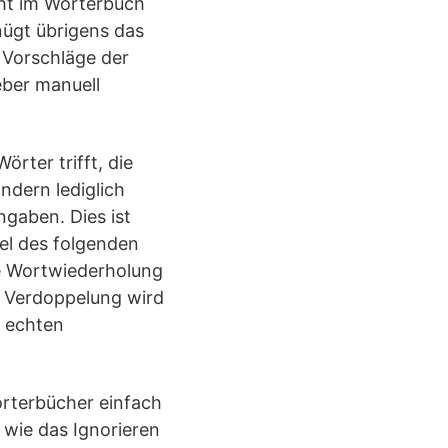
cht im Wörterbuch
enügt übrigens das
 Vorschläge der
eber manuell
rter trifft, die
ndern lediglich
ngaben. Dies ist
kel des folgenden
ie Wortwiederholung
e Verdoppelung wird
i echten
örterbücher einfach
 wie das Ignorieren