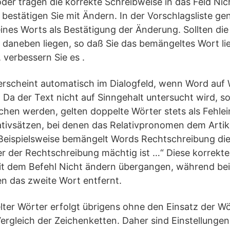
der tragen die korrekte Schreibweise in das Feld Ni
g bestätigen Sie mit Ändern. In der Vorschlagsliste g
ines Worts als Bestätigung der Änderung. Sollten die
ig daneben liegen, so daß Sie das bemängeltes Wort li
 verbessern Sie es .
rscheint automatisch im Dialogfeld, wenn Word auf Wö
a der Text nicht auf Sinngehalt untersucht wird, so
chen werden, gelten doppelte Wörter stets als Fehlei
lativsätzen, bei denen das Relativpronomen dem Arti
. Beispielsweise bemängelt Words Rechtschreibung d
der der Rechtschreibung mächtig ist …“ Diese korrekt
it dem Befehl Nicht ändern übergangen, während be
n das zweite Wort entfernt.
ter Wörter erfolgt übrigens ohne den Einsatz der W
ergleich der Zeichenketten. Daher sind Einstellungen