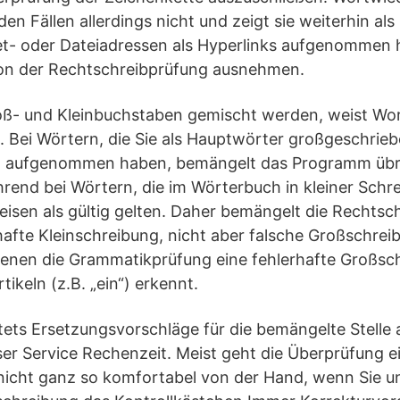
den Fällen allerdings nicht und zeigt sie weiterhin al
t- oder Dateiadressen als Hyperlinks aufgenommen
 von der Rechtschreibprüfung ausnehmen.
ß- und Kleinbuchstaben gemischt werden, weist Word
. Bei Wörtern, die Sie als Hauptwörter großgeschrieb
 aufgenommen haben, bemängelt das Programm übri
rend bei Wörtern, die im Wörterbuch in kleiner Schr
eisen als gültig gelten. Daher bemängelt die Rechtsc
rhafte Kleinschreibung, nicht aber falsche Großschr
n denen die Grammatikprüfung eine fehlerhafte Großsc
tikeln (z.B. „ein“) erkennt.
ets Ersetzungsvorschläge für die bemängelte Stelle 
eser Service Rechenzeit. Meist geht die Überprüfung
nicht ganz so komfortabel von der Hand, wenn Sie un