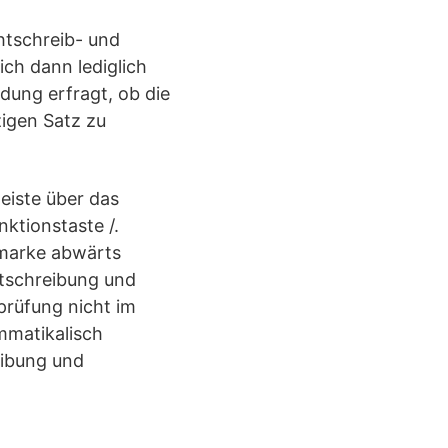
htschreib- und
ch dann lediglich
ldung erfragt, ob die
zigen Satz zu
eiste über das
ktionstaste /.
emarke abwärts
htschreibung und
prüfung nicht im
mmatikalisch
eibung und