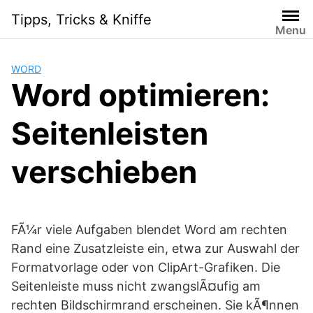
Skip
Tipps, Tricks & Kniffe
to
Menu
content
WORD
Word optimieren:
Seitenleisten
verschieben
FÃ¼r viele Aufgaben blendet Word am rechten
Rand eine Zusatzleiste ein, etwa zur Auswahl der
Formatvorlage oder von ClipArt-Grafiken. Die
Seitenleiste muss nicht zwangslÃ¤ufig am
rechten Bildschirmrand erscheinen. Sie kÃ¶nnen