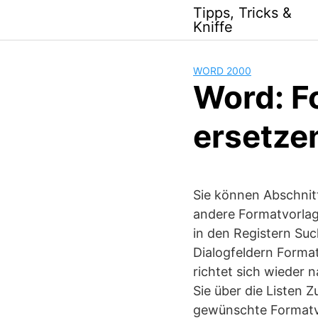
Skip
Tipps, Tricks &
to
Kniffe
content
WORD 2000
Word: F
ersetze
Sie können Abschnit
andere Formatvorlag
in den Registern Su
Dialogfeldern Format
richtet sich wieder 
Sie über die Listen 
gewünschte Formatv