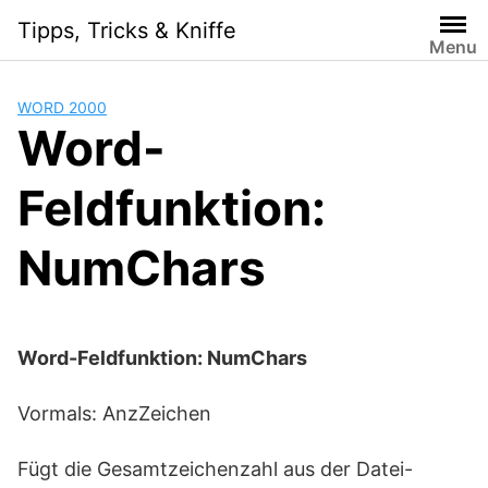
Skip
Tipps, Tricks & Kniffe
to
Menu
content
WORD 2000
Word-
Feldfunktion:
NumChars
Word-Feldfunktion: NumChars
Vormals: AnzZeichen
Fügt die Gesamtzeichenzahl aus der Datei-