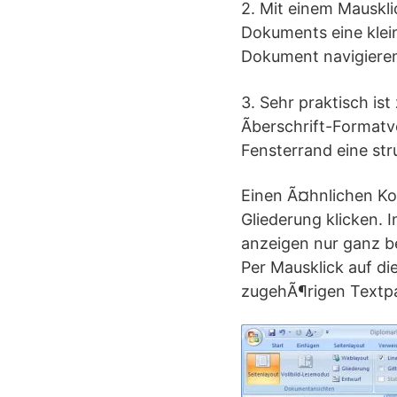
2. Mit einem Mauskli
Dokuments eine klei
Dokument navigiere
3. Sehr praktisch is
Ãberschrift-Formatv
Fensterrand eine str
Einen Ã¤hnlichen Kom
Gliederung klicken. 
anzeigen nur ganz be
Per Mausklick auf di
zugehÃ¶rigen Textpa