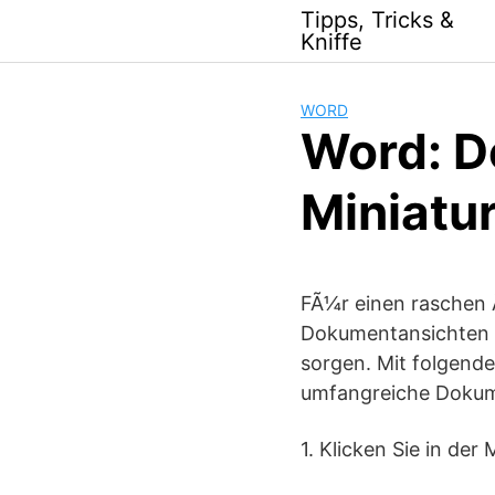
Skip
Tipps, Tricks &
to
Kniffe
content
WORD
Word: D
Miniatu
FÃ¼r einen raschen 
Dokumentansichten z
sorgen. Mit folgende
umfangreiche Doku
1. Klicken Sie in der 