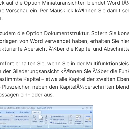
ck auf die Option Miniaturansichten blendet Word fÃ¼
ne Vorschau ein. Per Mausklick kÃ¶nnen Sie damit s
n.
t zudem die Option Dokumentstruktur. Sofern Sie kon
orlagen von Word verwendet haben, erhalten Sie hie
ukturierte Ãbersicht Ã¼ber die Kapitel und Abschnit
fort erhalten Sie, wenn Sie in der Multifunktionsleis
In der Gliederungsansicht kÃ¶nnen Sie Ã¼ber die Fun
stimmte Kapitel – etwa alle Kapitel der zweiten Eben
e Pluszeichen neben den KapitelÃ¼berschriften blend
ssagen ein- oder aus.