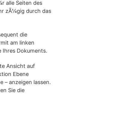
r alle Seiten des
ehr zÃ¼gig durch das
sequent die
rmit am linken
te Ihres Dokuments.
te Ansicht auf
ktion Ebene
e – anzeigen lassen.
en Sie die