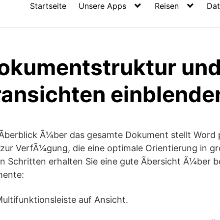
Startseite
Unsere Apps
Reisen
Dat
okumentstruktur un
ransichten einblende
Ãberblick Ã¼ber das gesamte Dokument stellt Word 
ur VerfÃ¼gung, die eine optimale Orientierung in 
n Schritten erhalten Sie eine gute Ãbersicht Ã¼ber 
mente:
Multifunktionsleiste auf Ansicht.