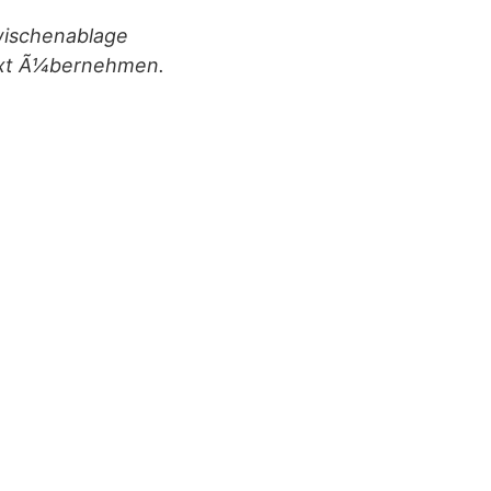
wischenablage
Text Ã¼bernehmen.