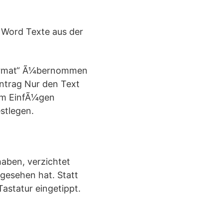
 Word Texte aus der
hformat“ Ã¼bernommen
ntrag Nur den Text
im EinfÃ¼gen
stlegen.
aben, verzichtet
sgesehen hat. Statt
astatur eingetippt.