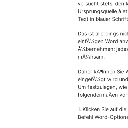
versucht stets, den 
Ursprungsquelle â e
Text in blauer Schri
Das ist allerdings n
einfÃ¼gen Word anwe
Ã¼bernehmen; jedes 
mÃ¼hsam.
Daher kÃ¶nnen Sie W
eingefÃ¼gt wird und 
Um festzulegen, wie
folgendermaÃen vor
1. Klicken Sie auf d
Befehl Word-Option