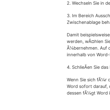
2. Wechseln Sie in d
3. Im Bereich Aussc
Zwischenablage beha
Damit beispielsweis
werden, wÃ¤hlen Sie
Ã¼bernehmen. Auf di
innerhalb von Word-
4. SchlieÃen Sie das
Wenn Sie sich fÃ¼r 
Word sofort darauf, 
dessen fÃ¼gt Word in