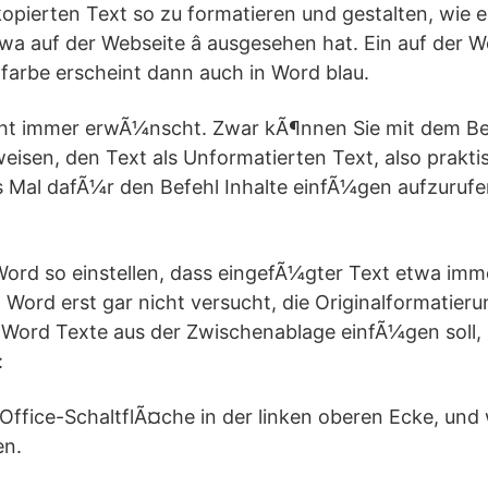
kopierten Text so zu formatieren und gestalten, wie er
twa auf der Webseite â ausgesehen hat. Ein auf der 
ftfarbe erscheint dann auch in Word blau.
icht immer erwÃ¼nscht. Zwar kÃ¶nnen Sie mit dem Be
isen, den Text als Unformatierten Text, also prakt
Mal dafÃ¼r den Befehl Inhalte einfÃ¼gen aufzurufen 
ord so einstellen, dass eingefÃ¼gter Text etwa imm
Word erst gar nicht versucht, die Originalformatier
 Word Texte aus der Zwischenablage einfÃ¼gen soll,
:
ie Office-SchaltflÃ¤che in der linken oberen Ecke, un
en.