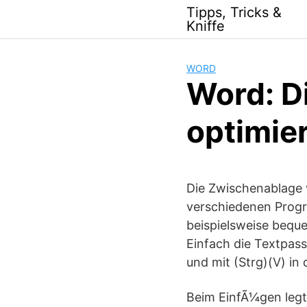
Skip
Tipps, Tricks &
to
Kniffe
content
WORD
Word: D
optimie
Die Zwischenablage 
verschiedenen Progr
beispielsweise beq
Einfach die Textpass
und mit (Strg)(V) i
Beim EinfÃ¼gen legt