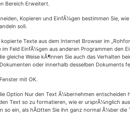
en Bereich Erweitert.
hneiden, Kopieren und EinfÃ¼gen bestimmen Sie, wie
ndeln soll.
e kopierte Texte aus dem Internet Browser im „Ro
 im Feld EinfÃ¼gen aus anderen Programmen den Ei
e gleiche Weise kÃ¶nnen Sie auch das Verhalten be
Dokumenten oder innerhalb desselben Dokuments fe
 Fenster mit OK.
die Option Nur den Text Ã¼bernehmen entscheiden h
den Text so zu formatieren, wie er ursprÃ¼nglich au
 so ein, als hÃ¤tten Sie ihn ganz normal Ã¼ber die T