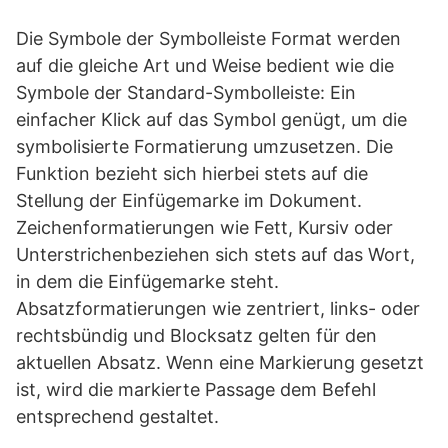
Die Symbole der Symbolleiste Format werden
auf die gleiche Art und Weise bedient wie die
Symbole der Standard-Symbolleiste: Ein
einfacher Klick auf das Symbol genügt, um die
symbolisierte Formatierung umzusetzen. Die
Funktion bezieht sich hierbei stets auf die
Stellung der Einfügemarke im Dokument.
Zeichenformatierungen wie Fett, Kursiv oder
Unterstrichenbeziehen sich stets auf das Wort,
in dem die Einfügemarke steht.
Absatzformatierungen wie zentriert, links- oder
rechtsbündig und Blocksatz gelten für den
aktuellen Absatz. Wenn eine Markierung gesetzt
ist, wird die markierte Passage dem Befehl
entsprechend gestaltet.