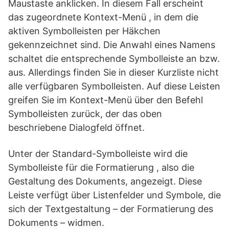
Maustaste anklicken. In diesem Fall erscheint
das zugeordnete Kontext-Menü , in dem die
aktiven Symbolleisten per Häkchen
gekennzeichnet sind. Die Anwahl eines Namens
schaltet die entsprechende Symbolleiste an bzw.
aus. Allerdings finden Sie in dieser Kurzliste nicht
alle verfügbaren Symbolleisten. Auf diese Leisten
greifen Sie im Kontext-Menü über den Befehl
Symbolleisten zurück, der das oben
beschriebene Dialogfeld öffnet.
Unter der Standard-Symbolleiste wird die
Symbolleiste für die Formatierung , also die
Gestaltung des Dokuments, angezeigt. Diese
Leiste verfügt über Listenfelder und Symbole, die
sich der Textgestaltung – der Formatierung des
Dokuments – widmen.