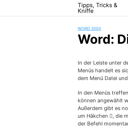
Skip
Tipps, Tricks &
to
Kniffe
content
WORD 2000
Word: D
In der Leiste unter 
Menüs handelt es si
dem Menü Datei und 
In den Menüs treffen
können angewählt we
Außerdem gibt es no
um Häkchen , die m
der Befehl momentan 