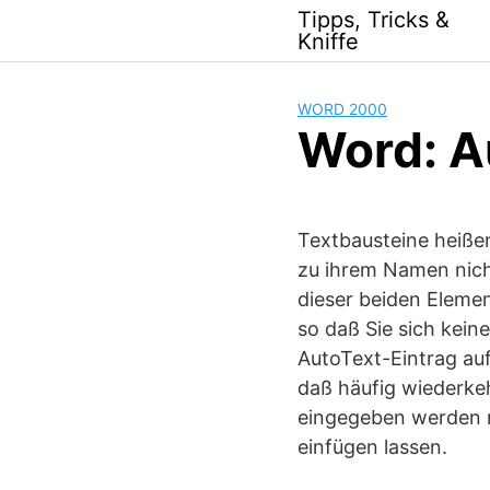
Skip
Tipps, Tricks &
to
Kniffe
content
WORD 2000
Word: A
Textbausteine heiße
zu ihrem Namen nicht
dieser beiden Elemen
so daß Sie sich kei
AutoText-Eintrag auf
daß häufig wiederke
eingegeben werden m
einfügen lassen.