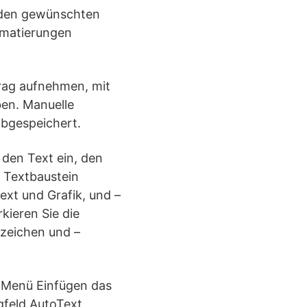
h den gewünschten
rmatierungen
trag aufnehmen, mit
ben. Manuelle
bgespeichert.
 den Text ein, den
 Textbaustein
ext und Grafik, und –
kieren Sie die
zzeichen und –
m Menü Einfügen das
gfeld AutoText