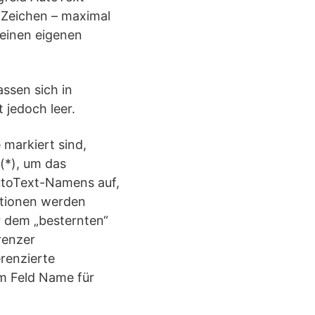
n Zeichen – maximal
 einen eigenen
ssen sich in
 jedoch leer.
markiert sind,
(*), um das
utoText-Namens auf,
ktionen werden
er dem „besternten“
renzer
erenzierte
im Feld Name für