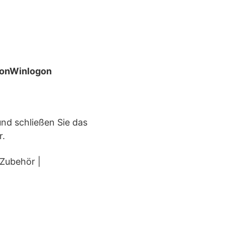
onWinlogon
und schließen Sie das
r.
 Zubehör |