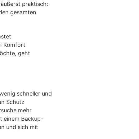
äußerst praktisch:
 den gesamten
ostet
en Komfort
öchte, geht
wenig schneller und
en Schutz
ersuche mehr
it einem Backup-
n und sich mit