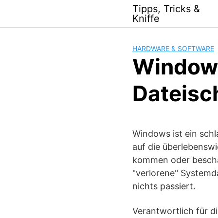
Skip
Tipps, Tricks &
to
Kniffe
content
HARDWARE & SOFTWARE
Windows
Dateisc
Windows ist ein schl
auf die überlebenswi
kommen oder beschäd
"verlorene" Systemda
nichts passiert.
Verantwortlich für 