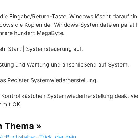
e die Eingabe/Return-Taste. Windows löscht daraufhi
ndows die Kopien der Windows-Systemdateien parat hä
hrere hundert MegaByte.
ehl Start | Systemsteuerung auf.
eistung und Wartung und anschließend auf System.
das Register Systemwiederherstellung.
as Kontrollkästchen Systemwiederherstellung deaktivi
r mit OK.
m Thema »
 4-Buchstaben-Trick, der dein…