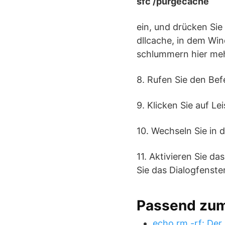
sfc /purgecache
ein, und drücken Si
dllcache, in dem Wi
schlummern hier me
8. Rufen Sie den Bef
9. Klicken Sie auf L
10. Wechseln Sie in 
11. Aktivieren Sie d
Sie das Dialogfenste
Passend zu
echo rm -rf: Der