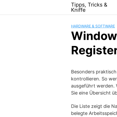
Skip
Tipps, Tricks &
to
Kniffe
content
HARDWARE & SOFTWARE
Windows
Registe
Besonders praktisch 
kontrollieren. So we
ausgeführt werden. 
Sie eine Übersicht ü
Die Liste zeigt die 
belegte Arbeitsspei