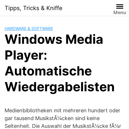
Skip
Tipps, Tricks & Kniffe
to
Menu
content
HARDWARE & SOFTWARE
Windows Media
Player:
Automatische
Wiedergabelisten
Medienbibliotheken mit mehreren hundert oder
gar tausend MusikstÃ¼cken sind keine
Seltenheit. Die Auswahl der MusikstÃ¼cke fÃ¼r