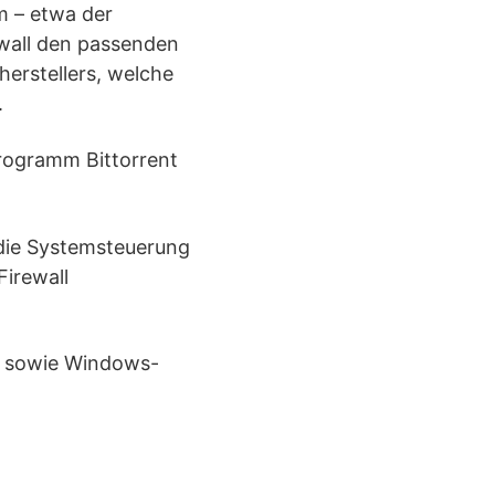
m – etwa der
rewall den passenden
herstellers, welche
.
Programm Bittorrent
 die Systemsteuerung
irewall
er sowie Windows-