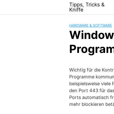
Skip
Tipps, Tricks &
to
Kniffe
content
HARDWARE & SOFTWARE
Windows
Program
Wichtig für die Kont
Programme kommunizi
beispielsweise viel
den Port 443 für das
Ports automatisch fr
mehr blockieren betä