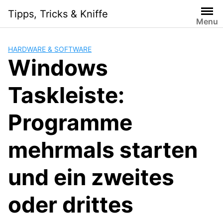
Skip
Tipps, Tricks & Kniffe
to
Menu
content
HARDWARE & SOFTWARE
Windows
Taskleiste:
Programme
mehrmals starten
und ein zweites
oder drittes