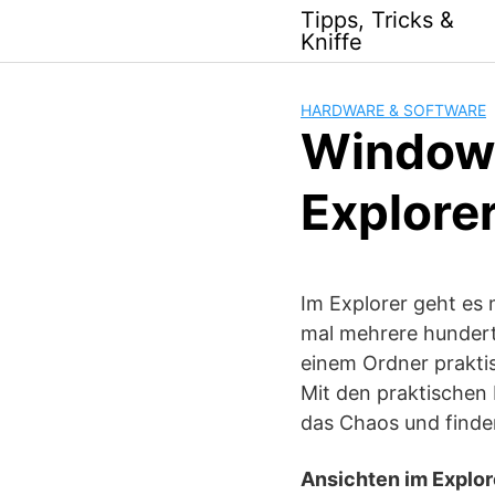
Skip
Tipps, Tricks &
to
Kniffe
content
HARDWARE & SOFTWARE
Windows
Explore
Im Explorer geht es 
mal mehrere hundert
einem Ordner praktis
Mit den praktischen 
das Chaos und finde
Ansichten im Explo