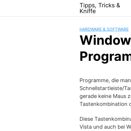
Skip
Tipps, Tricks &
to
Kniffe
content
HARDWARE & SOFTWARE
Windows
Program
Programme, die man s
Schnellstartleiste/Ta
gerade keine Maus z
Tastenkombination 
Diese Tastenkombinat
Vista und auch bei 