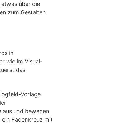
 etwas über die
gen zum Gestalten
ros in
r wie im Visual-
zuerst das
logfeld-Vorlage.
der
e aus und bewegen
n ein Fadenkreuz mit