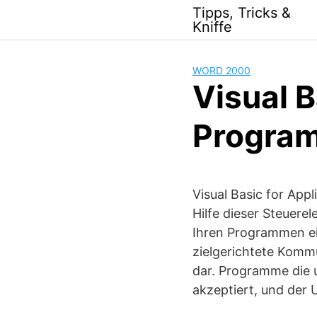
Skip
Tipps, Tricks &
to
Kniffe
content
WORD 2000
Visual B
Program
Visual Basic for App
Hilfe dieser Steuerel
Ihren Programmen ein
zielgerichtete Komm
dar. Programme die 
akzeptiert, und der 