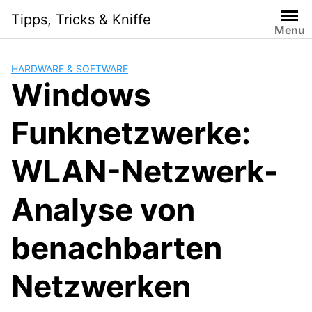
Skip
Tipps, Tricks & Kniffe
to
Menu
content
HARDWARE & SOFTWARE
Windows
Funknetzwerke:
WLAN-Netzwerk-
Analyse von
benachbarten
Netzwerken