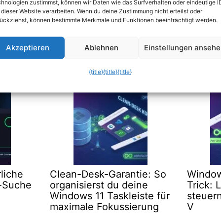
hnologien zustimmst, können wir Daten wie das Surfverhalten oder eindeutige I
 dieser Website verarbeiten. Wenn du deine Zustimmung nicht erteilst oder
lt tippen: Der Ctrl+R-Geheimtipp für…
ückziehst, können bestimmte Merkmale und Funktionen beeinträchtigt werden.
rt, Software zu installieren: Warum…
Akzeptieren
Ablehnen
Einstellungen anseh
s
{title}
{title}
{title}
liche
Clean-Desk-Garantie: So
Window
i-Suche
organisierst du deine
Trick: 
Windows 11 Taskleiste für
steuern
maximale Fokussierung
V