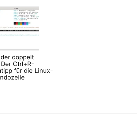
eder doppelt
 Der Ctrl+R-
ipp für die Linux-
dozeile