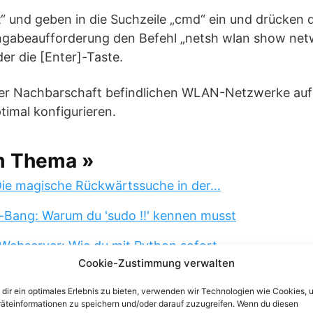
rt“ und geben in die Suchzeile „cmd“ ein und drücken d
ingabeaufforderung den Befehl „netsh wlan show ne
er die [Enter]-Taste.
der Nachbarschaft befindlichen WLAN-Netzwerke aufg
imal konfigurieren.
m Thema »
 Die magische Rückwärtssuche in der…
-Bang: Warum du 'sudo !!' kennen musst
Webserver: Wie du mit Python sofort…
Cookie-Zustimmung verwalten
 4-Buchstaben-Trick, der dein…
dir ein optimales Erlebnis zu bieten, verwenden wir Technologien wie Cookies, 
äteinformationen zu speichern und/oder darauf zuzugreifen. Wenn du diesen
ngs-Updates: So pausierst du Windows…