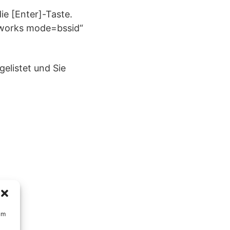
ie [Enter]-Taste.
tworks mode=bssid“
elistet und Sie
um