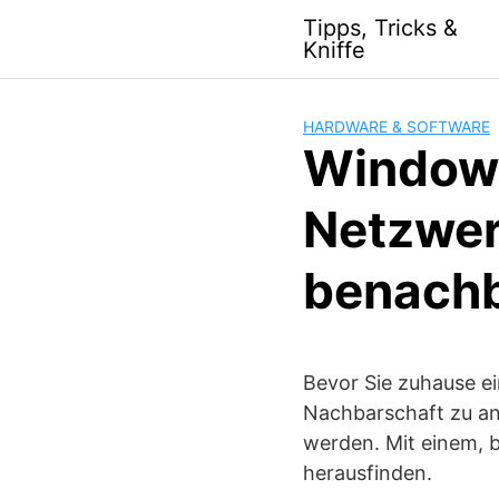
S
Tipps, Tricks &
k
Kniffe
i
p
t
HARDWARE & SOFTWARE
o
Window
c
o
Netzwer
n
t
benachb
e
n
t
Bevor Sie zuhause e
Nachbarschaft zu an
werden. Mit einem, 
herausfinden.