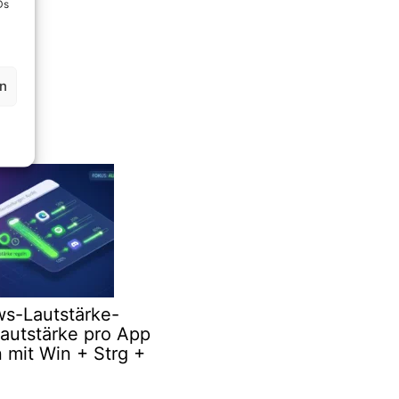
Ds
en
s-Lautstärke-
Lautstärke pro App
 mit Win + Strg +