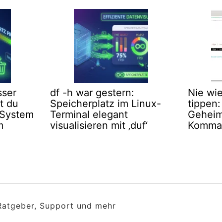
sser
df -h war gestern:
Nie wi
t du
Speicherplatz im Linux-
tippen:
-System
Terminal elegant
Geheimt
m
visualisieren mit ‚duf‘
Komman
 Ratgeber, Support und mehr