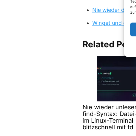
Tec
auf
Nie wieder doppe
zur
Winget und die A
Related Post
Nie wieder unleser
find-Syntax: Date
im Linux-Terminal
blitzschnell mit fd