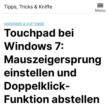
Skip
Tipps, Tricks & Kniffe
to
Menu
content
HARDWARE & SOFTWARE
Touchpad bei
Windows 7:
Mauszeigersprung
einstellen und
Doppelklick-
Funktion abstellen