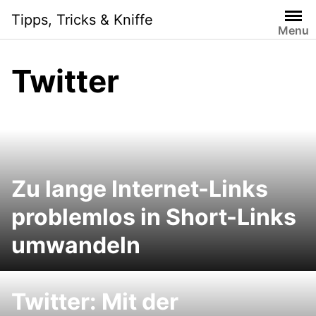
Skip
Tipps, Tricks & Kniffe
to
Menu
content
Twitter
Zu lange Internet-Links
problemlos in Short-Links
umwandeln
Twitter: Mit der