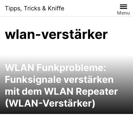
Skip
Tipps, Tricks & Kniffe
to
Menu
content
wlan-verstärker
WLAN Funkprobleme:
Funksignale verstärken
mit dem WLAN Repeater
(WLAN-Verstärker)