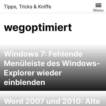
Skip
Tipps, Tricks & Kniffe
to
Menu
content
wegoptimiert
Windows 7: Fehlende
Menüleiste des Windows-
Explorer wieder
einblenden
Word 2007 und 2010: Alte