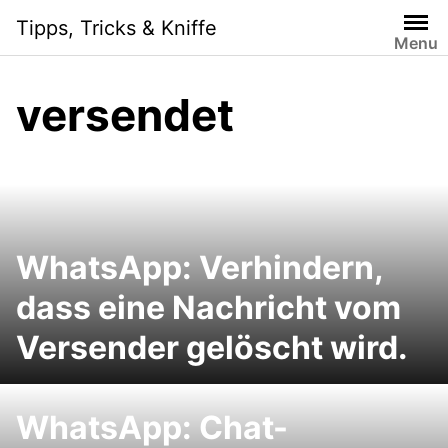
Skip
Tipps, Tricks & Kniffe
to
Menu
content
versendet
WhatsApp: Verhindern,
dass eine Nachricht vom
Versender gelöscht wird.
WhatsApp: Chat-