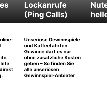
es
Lockanrufe
Nute
(Ping Calls)
hell
nline-
Unseriöse Gewinnspiele
d
und Kaffeefahrten:
Gewinne darf es nur
ite
ohne zusätzliche Kosten
elete
geben – So finden Sie
direkt
alle unseriösen
g.
Gewinnspiel-Anbieter