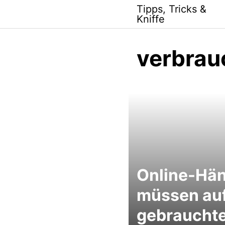
Skip
Tipps, Tricks &
to
Kniffe
content
verbrau
Online-Hän
müssen au
gebraucht