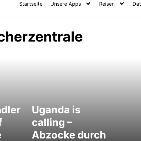
Startseite
Unsere Apps
Reisen
Dat
cherzentrale
dler
Uganda is
f
calling –
e
Abzocke durch