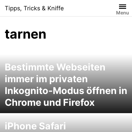
Skip
Tipps, Tricks & Kniffe
to
Menu
content
tarnen
Bestimmte Webseiten
immer im privaten
Inkognito-Modus öffnen in
Chrome und Firefox
iPhone Safari