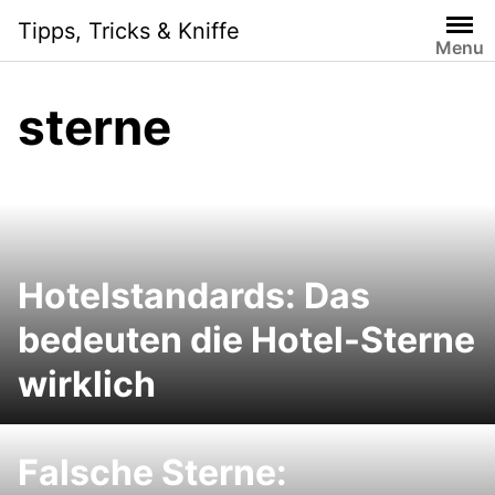
Skip
Tipps, Tricks & Kniffe
to
Menu
content
sterne
Hotelstandards: Das
bedeuten die Hotel-Sterne
wirklich
Falsche Sterne: