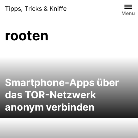
Skip
Tipps, Tricks & Kniffe
to
Menu
content
rooten
Smartphone-Apps über
das TOR-Netzwerk
anonym verbinden