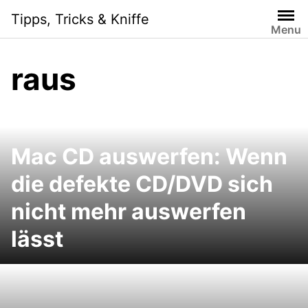
Skip
Tipps, Tricks & Kniffe
to
Menu
content
raus
Mac CD auswerfen: Wenn
die defekte CD/DVD sich
nicht mehr auswerfen
lässt