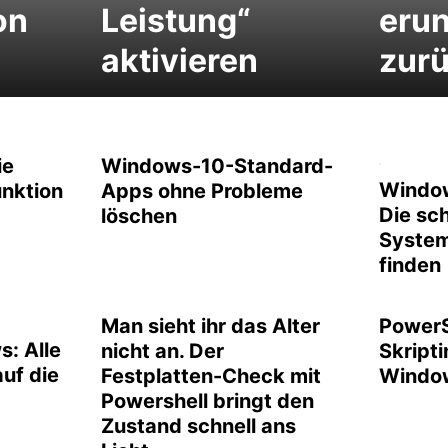
on
Leistung“
erun
aktivieren
zur
ie
Windows-10-Standard-
Window
unktion
Apps ohne Probleme
Die sch
löschen
System
finden
Man sieht ihr das Alter
PowerS
: Alle
nicht an. Der
Skripti
auf die
Festplatten-Check mit
Windo
Powershell bringt den
Zustand schnell ans