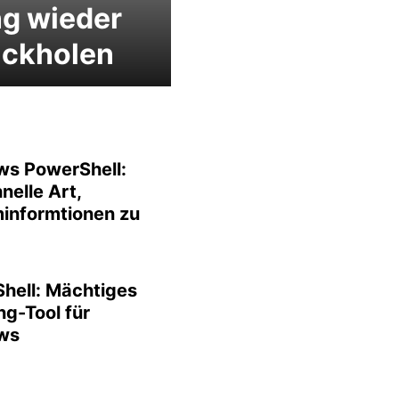
g wieder
ückholen
s PowerShell:
nelle Art,
informtionen zu
hell: Mächtiges
ng-Tool für
ws