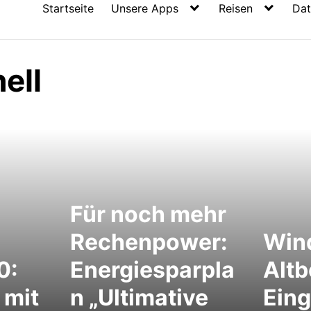
Startseite
Unsere Apps
Reisen
Dat
ell
Für noch mehr
Rechenpower:
Win
0:
Energiesparpla
Alt
 mit
n „Ultimative
Eing