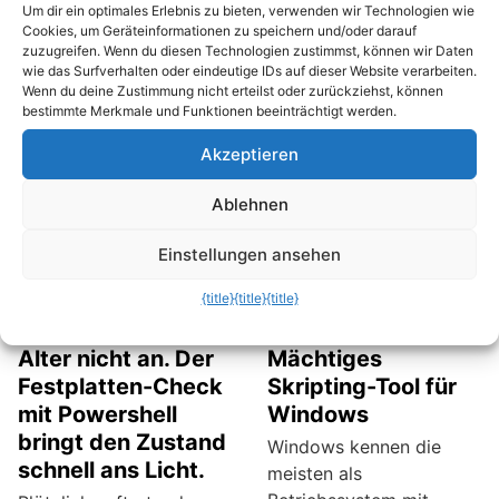
Kommandozeilen-Tool,
Um dir ein optimales Erlebnis zu bieten, verwenden wir Technologien wie
mal auf Verzeichnisse,
existiert schon eine
Cookies, um Geräteinformationen zu speichern und/oder darauf
die für das aktive
zuzugreifen. Wenn du diesen Technologien zustimmst, können wir Daten
ganze Weile. Früher
Benutzerkonto gesperrt
wie das Surfverhalten oder eindeutige IDs auf dieser Website verarbeiten.
musste man es separat
Wenn du deine Zustimmung nicht erteilst oder zurückziehst, können
sind. Möchtest du alle
herunterladen aber seit
bestimmte Merkmale und Funktionen beeinträchtigt werden.
Ordner auflisten, auf die
Windows 7 ist es ein Teil
du nicht zugreifen
Akzeptieren
des Betriebssystems. Mit
darfst? Mit dem Tool
PowerShell lassen sich
Ablehnen
PowerShell geht das am
ebenfalls verschiedene
schnellsten.
Systeminformationen
Einstellungen ansehen
blitzschnell auslesen.
{title}
{title}
{title}
Man sieht ihr das
PowerShell:
Alter nicht an. Der
Mächtiges
Festplatten-Check
Skripting-Tool für
mit Powershell
Windows
bringt den Zustand
Windows kennen die
schnell ans Licht.
meisten als